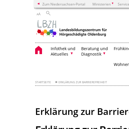
Zum Niedersachsen-Portal
Ministerien
Servic
A
A
Infothek und
Beratung und
Frühkin
Aktuelles
Diagnostik
Wohne
STARTSEITE
ERKLÄRUNG ZUR BARRIEREFREIHEIT
Erklärung zur Barrier