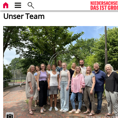
Unser Team
Bildrechte
:
LBZH Olde