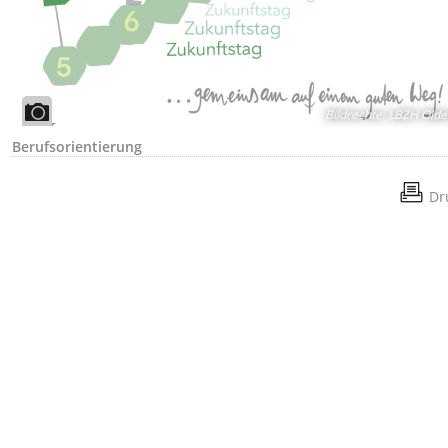
Bildrechte
:
LBZH Olde
Berufsorientierung
Dr